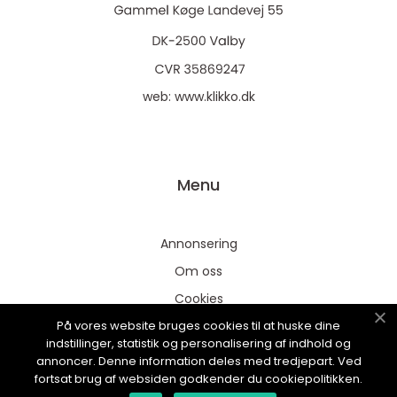
web:
www.klikko.dk
Menu
Annonsering
Om oss
Cookies
På vores website bruges cookies til at huske dine
Kontakta oss
indstillinger, statistik og personalisering af indhold og
Sitemap
annoncer. Denne information deles med tredjepart. Ved
fortsat brug af websiden godkender du cookiepolitikken.