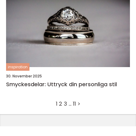
inspiration
30. November 2025
Smyckesdelar: Uttryck din personliga stil
1
2
3
…
11
>