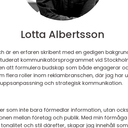
Lotta Albertsson
och är en erfaren skribent med en gedigen bakgru
 studerat kommunikatörsprogrammet vid Stockholms
sten att formulera budskap som både engagerar och
m flera roller inom reklambranschen, där jag har u
ppsanpassning och strategisk kommunikation.
xter som inte bara förmedlar information, utan ocks
ationen mellan företag och publik. Med min förmåga 
nalitet och stil därefter, skapar jag innehåll som