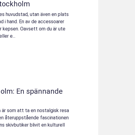
Stockholm
es huvudstad, utan även en plats
d i hand. En av de accessoarer
är kepsen. Oavsett om du är ute
ler e...
kholm: En spännande
 är som att ta en nostalgisk resa
en återuppstående fascinationen
s skivbutiker blivit en kulturell