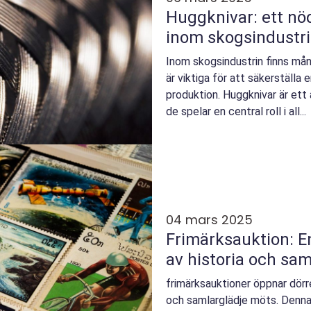
Huggknivar: ett nö
inom skogsindustr
Inom skogsindustrin finns må
är viktiga för att säkerställa e
produktion. Huggknivar är ett
de spelar en central roll i all...
04 mars 2025
Frimärksauktion: E
av historia och sa
frimärksauktioner öppnar dörren
och samlarglädje möts. Denn