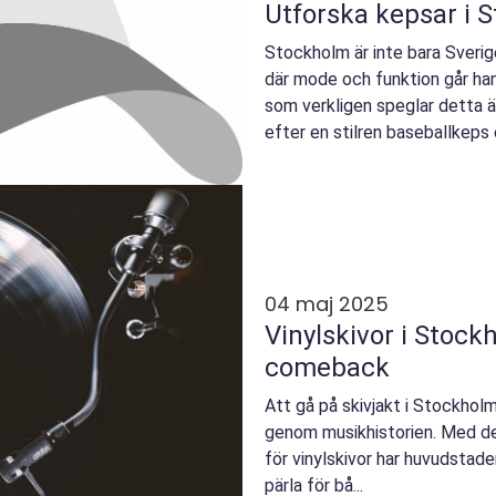
Utforska kepsar i 
Stockholm är inte bara Sverig
där mode och funktion går han
som verkligen speglar detta 
efter en stilren baseballkeps el
04 maj 2025
Vinylskivor i Stoc
comeback
Att gå på skivjakt i Stockholm
genom musikhistorien. Med d
för vinylskivor har huvudstaden
pärla för bå...