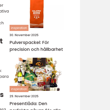
er
ativa
ch
inspiration
30. November 2025
t
Pulverspackel: För
precision och hållbarhet
v.
spara
inspiration
ps
29. November 2025
Presentlåda: Den
iera