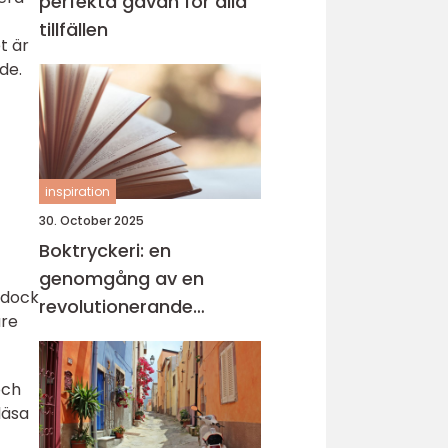
perfekta gåvan för alla
tillfällen
t är
de.
inspiration
30. October 2025
Boktryckeri: en
genomgång av en
 dock
revolutionerande
are
teknologi
och
läsa