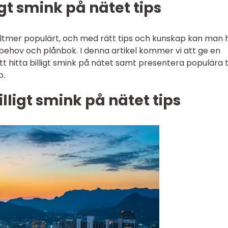
igt smink på nätet tips
alltmer populärt, och med rätt tips och kunskap kan man h
 behov och plånbok. I denna artikel kommer vi att ge en
 att hitta billigt smink på nätet samt presentera populära 
p.
lligt smink på nätet tips