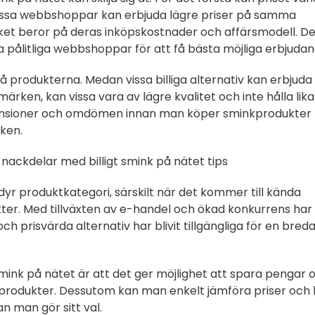
issa webbshoppar kan erbjuda lägre priser på samma
ket beror på deras inköpskostnader och affärsmodell. De
tta pålitliga webbshoppar för att få bästa möjliga erbjudan
på produkterna. Medan vissa billiga alternativ kan erbjuda
ken, kan vissa vara av lägre kvalitet och inte hålla lika
recensioner och omdömen innan man köper sminkprodukter
iken.
nackdelar med billigt smink på nätet tips
 dyr produktkategori, särskilt när det kommer till kända
r. Med tillväxten av e-handel och ökad konkurrens har
och prisvärda alternativ har blivit tillgängliga för en bred
smink på nätet är att det ger möjlighet att spara pengar 
 av produkter. Dessutom kan man enkelt jämföra priser och 
 man gör sitt val.