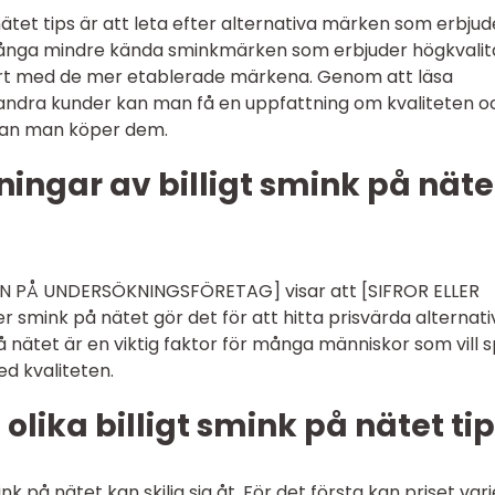
nätet tips är att leta efter alternativa märken som erbjud
många mindre kända sminkmärken som erbjuder högkvalit
mfört med de mer etablerade märkena. Genom att läsa
ndra kunder kan man få en uppfattning om kvaliteten o
nan man köper dem.
ingar av billigt smink på näte
AMN PÅ UNDERSÖKNINGSFÖRETAG] visar att [SIFROR ELLER
smink på nätet gör det för att hitta prisvärda alternati
på nätet är en viktig faktor för många människor som vill 
d kvaliteten.
olika billigt smink på nätet ti
ink på nätet kan skilja sig åt. För det första kan priset var