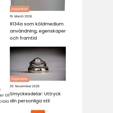
inspiration
15. March 2026
R134a som köldmedium
användning, egenskaper
och framtid
inspiration
30. November 2025
n
Smyckesdelar: Uttryck
 till
din personliga stil
ciala