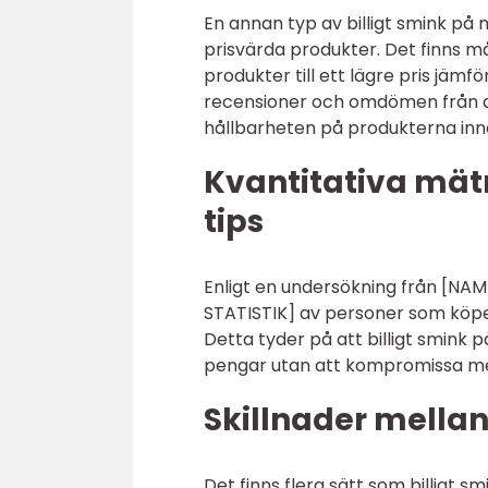
En annan typ av billigt smink på 
prisvärda produkter. Det finns 
produkter till ett lägre pris jä
recensioner och omdömen från a
hållbarheten på produkterna in
Kvantitativa mätn
tips
Enligt en undersökning från [N
STATISTIK] av personer som köper 
Detta tyder på att billigt smink 
pengar utan att kompromissa me
Skillnader mellan 
Det finns flera sätt som billigt sm