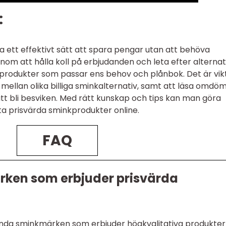
:
ara ett effektivt sätt att spara pengar utan att behöva
m att hålla koll på erbjudanden och leta efter alternat
produkter som passar ens behov och plånbok. Det är vikt
mellan olika billiga sminkalternativ, samt att läsa omdö
att bli besviken. Med rätt kunskap och tips kan man göra
ta prisvärda sminkprodukter online.
FAQ
rken som erbjuder prisvärda
ända sminkmärken som erbjuder högkvalitativa produkter