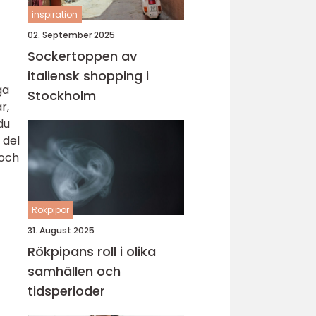
inspiration
02. September 2025
Sockertoppen av
italiensk shopping i
ga
Stockholm
r,
du
 del
 och
Rökpipor
31. August 2025
Rökpipans roll i olika
samhällen och
tidsperioder