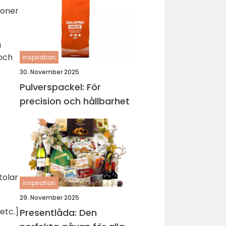
ioner
a
 och
inspiration
30. November 2025
Pulverspackel: För
precision och hållbarhet
tolar
inspiration
29. November 2025
etc.]
Presentlåda: Den