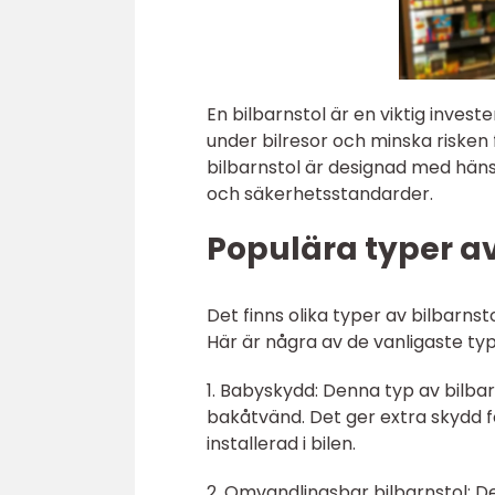
En bilbarnstol är en viktig invest
under bilresor och minska risken f
bilbarnstol är designad med hänsyn
och säkerhetsstandarder.
Populära typer av
Det finns olika typer av bilbarnst
Här är några av de vanligaste ty
1. Babyskydd: Denna typ av bilbar
bakåtvänd. Det ger extra skydd fö
installerad i bilen.
2. Omvandlingsbar bilbarnstol: D