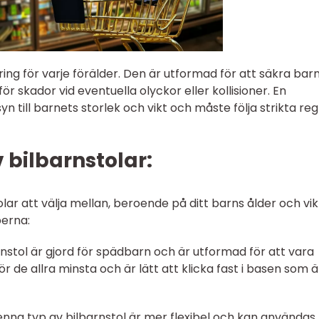
ering för varje förälder. Den är utformad för att säkra bar
ör skador vid eventuella olyckor eller kollisioner. En
 till barnets storlek och vikt och måste följa strikta reg
 bilbarnstolar:
olar att välja mellan, beroende på ditt barns ålder och vik
perna:
nstol är gjord för spädbarn och är utformad för att vara
r de allra minsta och är lätt att klicka fast i basen som ä
enna typ av bilbarnstol är mer flexibel och kan användas