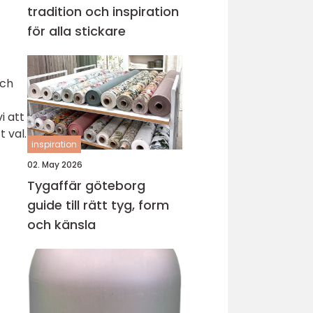
tradition och inspiration
för alla stickare
och
i att
 val.
inspiration
02. May 2026
Tygaffär göteborg
guide till rätt tyg, form
och känsla