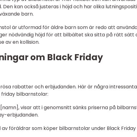
en kan också justeras i höjd och har olika lutningsposit
 växande barn.
rnstol är utformad för äldre barn som är redo att använd
er nödvändig höjd för att bilbältet ska sitta på rätt sätt
e av en kollision.
ningar om Black Friday
nerösa rabatter och erbjudanden. Här är några intressanta
friday bilbarnstolar:
 [namn], visar att i genomsnitt sänks priserna på bilbarns
day-erbjudanden.
el av föräldrar som köper bilbarnstolar under Black Friday 