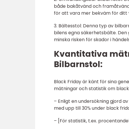
både bakåtvänd och framåtvänd. D
för att vara mer bekväm för ditt
3. Bältesstol: Denna typ av bilba
bilens egna säkerhetsbälte. Den g
minska risken för skador i händels
Kvantitativa mät
Bilbarnstol:
Black Friday är känt för sina ge
mätningar och statistik om black 
– Enligt en undersökning gjord av
med upp till 30% under black fri
– [För statistik, t.ex. procentand