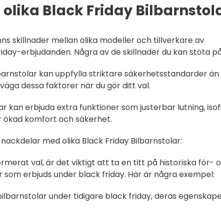
olika Black Friday Bilbarnstola
inns skillnader mellan olika modeller och tillverkare av
riday-erbjudanden. Några av de skillnader du kan stöta på
barnstolar kan uppfylla striktare säkerhetsstandarder än
väga dessa faktorer när du gör ditt val.
lar kan erbjuda extra funktioner som justerbar lutning, isof
r ökad komfort och säkerhet.
nackdelar med olika Black Friday Bilbarnstolar:
ormerat val, är det viktigt att ta en titt på historiska för- 
r som erbjuds under black friday. Här är några exempel:
ilbarnstolar under tidigare black friday, deras egenskape