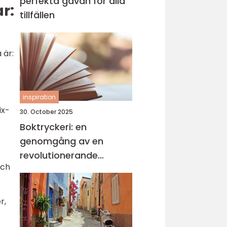
perfekta gåvan för alla
r:
tillfällen
 är:
inspiration
ix-
30. October 2025
Boktryckeri: en
genomgång av en
revolutionerande
och
teknologi
r,