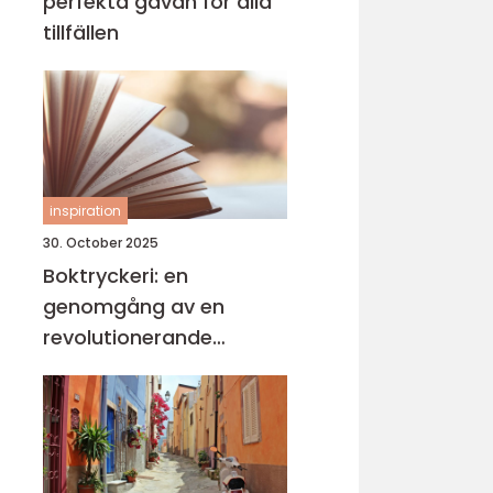
perfekta gåvan för alla
tillfällen
inspiration
30. October 2025
Boktryckeri: en
genomgång av en
revolutionerande
teknologi