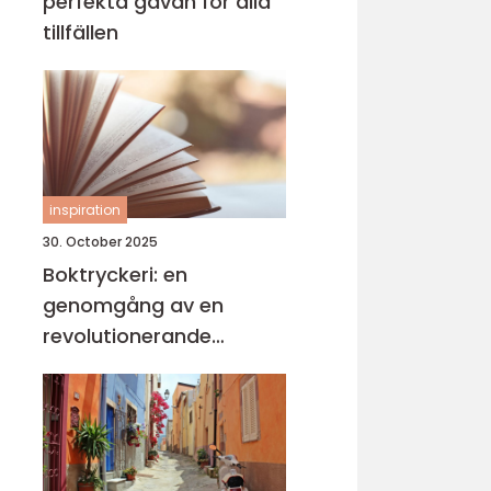
perfekta gåvan för alla
tillfällen
inspiration
30. October 2025
Boktryckeri: en
genomgång av en
revolutionerande
teknologi