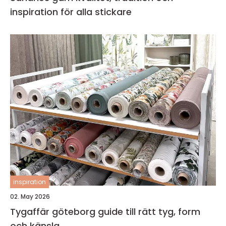
inspiration för alla stickare
inspiration
02. May 2026
Tygaffär göteborg guide till rätt tyg, form
och känsla