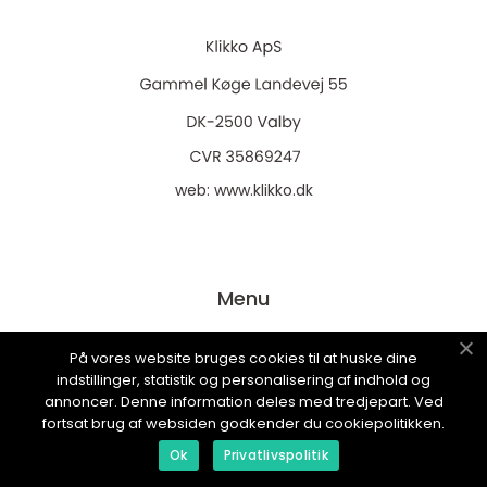
web:
www.klikko.dk
Menu
På vores website bruges cookies til at huske dine
Annonsering
indstillinger, statistik og personalisering af indhold og
annoncer. Denne information deles med tredjepart. Ved
Om oss
fortsat brug af websiden godkender du cookiepolitikken.
Cookies
Ok
Privatlivspolitik
Kontakta oss