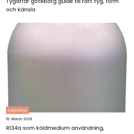
Tygaffär göteborg guide till rätt tyg, form
och känsla
inspiration
15. March 2026
R134a som köldmedium användning,