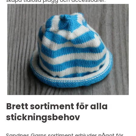
skapa tidlösa plagg och accessoarer.
Brett sortiment för alla
stickningsbehov
Sandnes Garns sortiment erbjuder något för