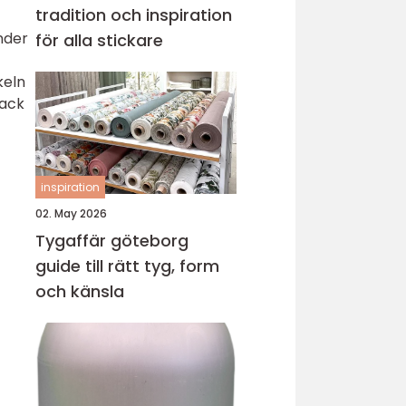
tradition och inspiration
nder
för alla stickare
keln
lack
inspiration
02. May 2026
Tygaffär göteborg
guide till rätt tyg, form
och känsla