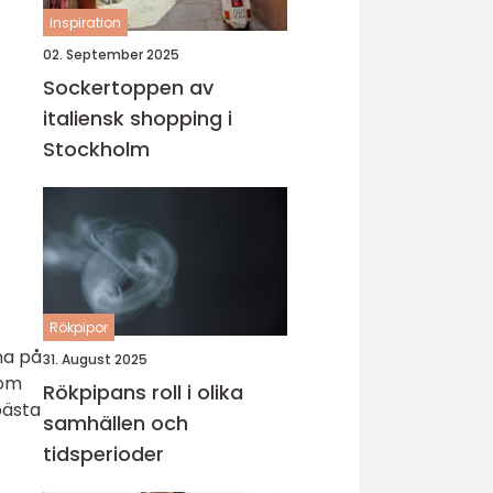
inspiration
02. September 2025
Sockertoppen av
italiensk shopping i
Stockholm
Rökpipor
na på
31. August 2025
 om
Rökpipans roll i olika
bästa
samhällen och
tidsperioder