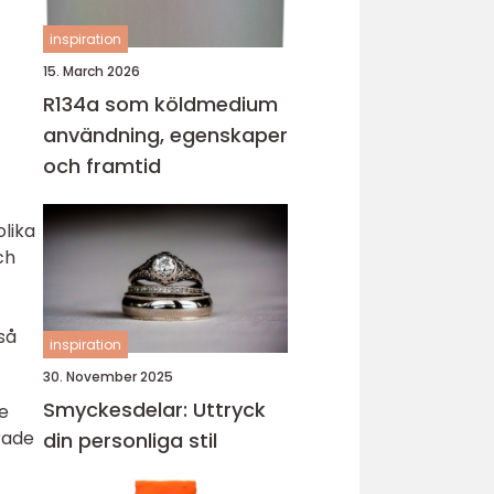
inspiration
15. March 2026
R134a som köldmedium
användning, egenskaper
och framtid
olika
ch
så
inspiration
30. November 2025
Smyckesdelar: Uttryck
de
rade
din personliga stil