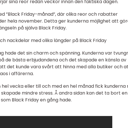
rjar sina reor redan veckor innan den faktiska dagen.
med ”Black Friday-månad”, där olika reor och rabatter
der hela november. Detta ger kunderna möjlighet att gör
ängseln på själva Black Friday.
ch nackdelar med olika längder på Black Friday
dag hade det sin charm och spänning. Kunderna var tvung
ag på de bästa erbjudandena och det skapade en känsla av
tt det kunde vara svårt att hinna med alla butiker och a
aos i affärerna.
en hel vecka eller till och med en hel månad fick kunderna
t skapade mindre stress. Å andra sidan kan det ta bort en
 som Black Friday en gång hade.