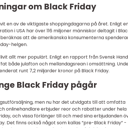
ningar om Black Friday
blivit en av de viktigaste shoppingdagarna på året. Enligt e
ation i USA har över 116 miljoner människor deltagit i Bla
t beräknas att de amerikanska konsumenterna spendera
riday-helgen.
livit allt mer populärt. Enligt en rapport från Svensk Hand
ffat både julafton och mellandagsrean i omsättning. Und
derat runt 7,2 miljarder kronor på Black Friday.
länge Black Friday pågår
gsutförsäljning, men nu har det utvidgats till att omfatta
ch onlinehandlare erbjuder reor och rabatter under hela
riday, och vissa förlänger till och med sina erbjudanden ö
ay. Det finns också något som kallas ”pre-Black Friday” -