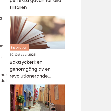
perfekta gåvan för alla
tillfällen
a
na
inspiration
30. October 2025
tt
Boktryckeri: en
genomgång av en
 mer
revolutionerande
 del
teknologi