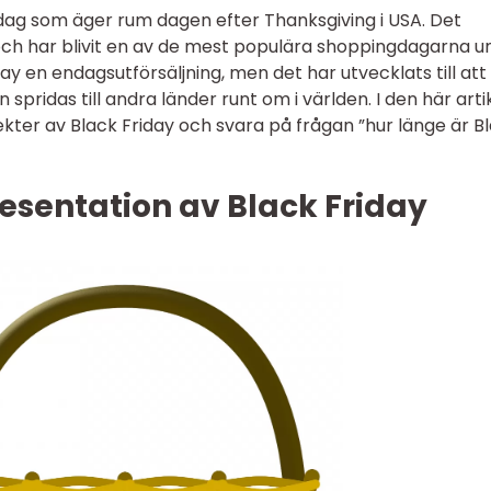
gdag som äger rum dagen efter Thanksgiving i USA. Det
och har blivit en av de mest populära shoppingdagarna u
ay en endagsutförsäljning, men det har utvecklats till att
spridas till andra länder runt om i världen. I den här arti
ekter av Black Friday och svara på frågan ”hur länge är B
esentation av Black Friday