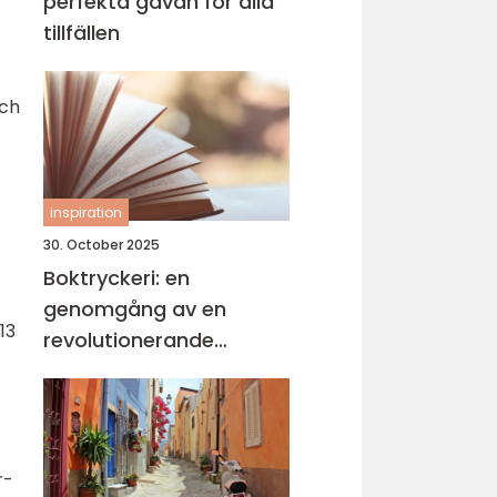
perfekta gåvan för alla
tillfällen
och
inspiration
30. October 2025
Boktryckeri: en
genomgång av en
13
revolutionerande
teknologi
r-