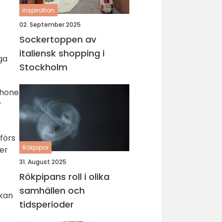
inspiration
02. September 2025
Sockertoppen av
italiensk shopping i
iga
Stockholm
Phone
r
mförs
Rökpipor
der
31. August 2025
Rökpipans roll i olika
samhällen och
 kan
tidsperioder