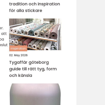
tradition och inspiration
för alla stickare
r.
 att
öpa
eslut
inspiration
02. May 2026
Tygaffär göteborg
guide till rätt tyg, form
och känsla