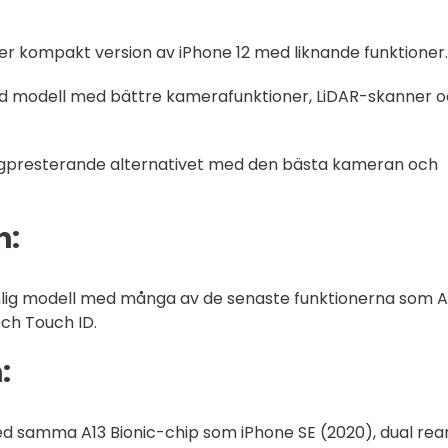
mer kompakt version av iPhone 12 med liknande funktioner.
ad modell med bättre kamerafunktioner, LiDAR-skanner 
högpresterande alternativet med den bästa kameran och
n:
nlig modell med många av de senaste funktionerna som A
ch Touch ID.
:
med samma A13 Bionic-chip som iPhone SE (2020), dual rea