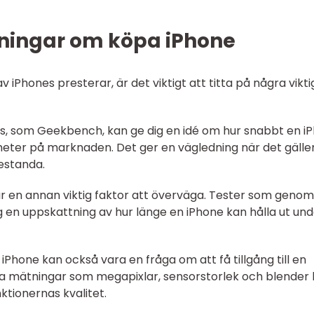
ningar om köpa iPhone
av iPhones presterar, är det viktigt att titta på några vikt
, som Geekbench, kan ge dig en idé om hur snabbt en i
eter på marknaden. Det ger en vägledning när det gälle
estanda.
gd är en annan viktig faktor att överväga. Tester som geno
g en uppskattning av hur länge en iPhone kan hålla ut un
iPhone kan också vara en fråga om att få tillgång till en
iva mätningar som megapixlar, sensorstorlek och blender
tionernas kvalitet.