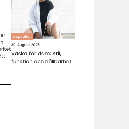
ker
inspiration
ch
30. August 2025
ritet
Väska för dam: Stil,
tt.
funktion och hållbarhet
s