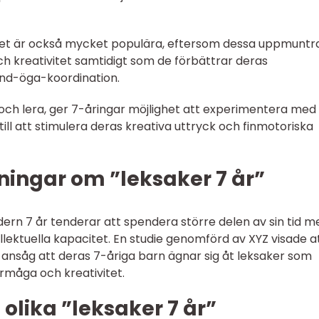
set är också mycket populära, eftersom dessa uppmuntr
ch kreativitet samtidigt som de förbättrar deras
nd-öga-koordination.
och lera, ger 7-åringar möjlighet att experimentera med
till att stimulera deras kreativa uttryck och finmotoriska
ningar om ”leksaker 7 år”
åldern 7 år tenderar att spendera större delen av sin tid m
lektuella kapacitet. En studie genomförd av XYZ visade a
a ansåg att deras 7-åriga barn ägnar sig åt leksaker som
rmåga och kreativitet.
olika ”leksaker 7 år”