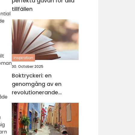
perfekta gåvan för alla
tillfällen
ntial
de
lt
inspiration
 teman
30. October 2025
Boktryckeri: en
genomgång av en
revolutionerande
både
teknologi
a
ig
arn