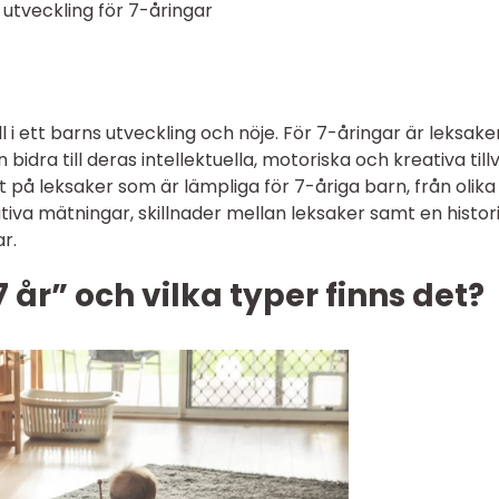
h utveckling för 7-åringar
 i ett barns utveckling och nöje. För 7-åringar är leksake
bidra till deras intellektuella, motoriska och kreativa tillv
itt på leksaker som är lämpliga för 7-åriga barn, från olika
ativa mätningar, skillnader mellan leksaker samt en histor
r.
 år” och vilka typer finns det?