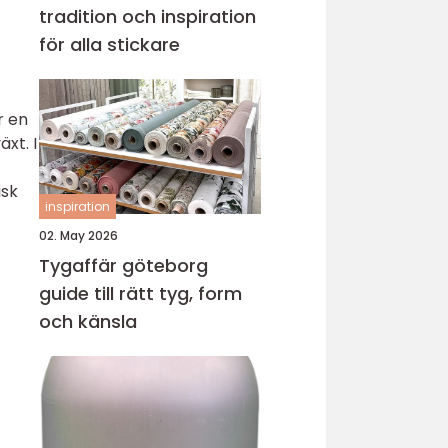
tradition och inspiration
för alla stickare
r en
äxt. I
isk
inspiration
02. May 2026
Tygaffär göteborg
guide till rätt tyg, form
och känsla