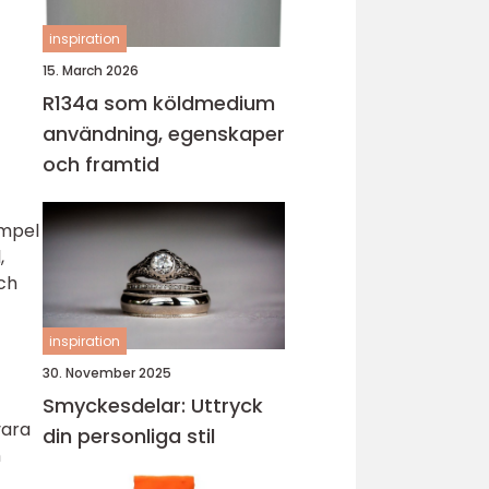
inspiration
15. March 2026
R134a som köldmedium
användning, egenskaper
och framtid
empel
,
ch
inspiration
30. November 2025
Smyckesdelar: Uttryck
vara
din personliga stil
h