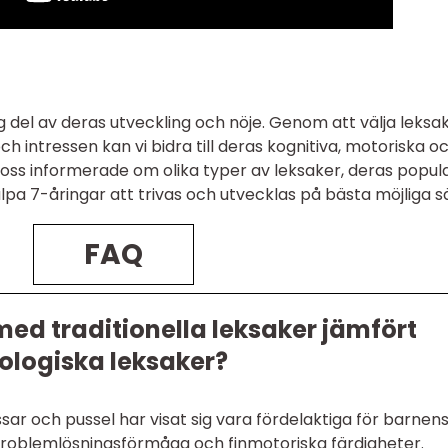
ig del av deras utveckling och nöje. Genom att välja leksa
h intressen kan vi bidra till deras kognitiva, motoriska o
a oss informerade om olika typer av leksaker, deras popula
lpa 7-åringar att trivas och utvecklas på bästa möjliga sä
FAQ
med traditionella leksaker jämfört
logiska leksaker?
sar och pussel har visat sig vara fördelaktiga för barnen
problemlösningsförmåga och finmotoriska färdigheter.