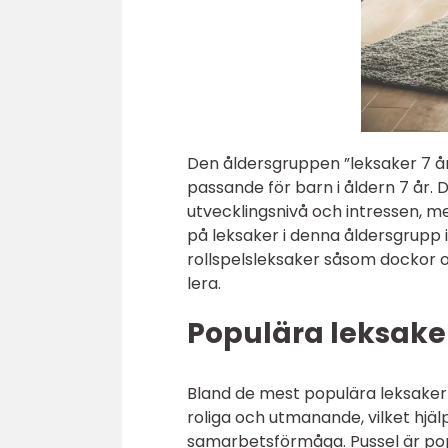
Den åldersgruppen ”leksaker 7 år”
passande för barn i åldern 7 år.
utvecklingsnivå och intressen, me
på leksaker i denna åldersgrupp 
rollspelsleksaker såsom dockor o
lera.
Populära leksake
Bland de mest populära leksakern
roliga och utmanande, vilket hjä
samarbetsförmåga. Pussel är pop