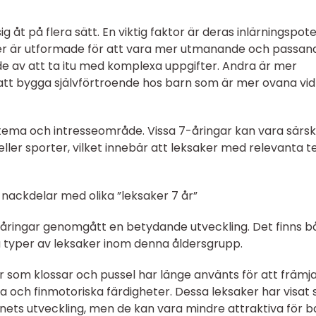
ig åt på flera sätt. En viktig faktor är deras inlärningspote
ker är utformade för att vara mer utmanande och passan
de av att ta itu med komplexa uppgifter. Andra är mer
r att bygga självförtroende hos barn som är mer ovana vid
ema och intresseområde. Vissa 7-åringar kan vara särski
 eller sporter, vilket innebär att leksaker med relevanta
nackdelar med olika ”leksaker 7 år”
 7-åringar genomgått en betydande utveckling. Det finns 
a typer av leksaker inom denna åldersgrupp.
ker som klossar och pussel har länge använts för att främj
ch finmotoriska färdigheter. Dessa leksaker har visat s
nets utveckling, men de kan vara mindre attraktiva för b