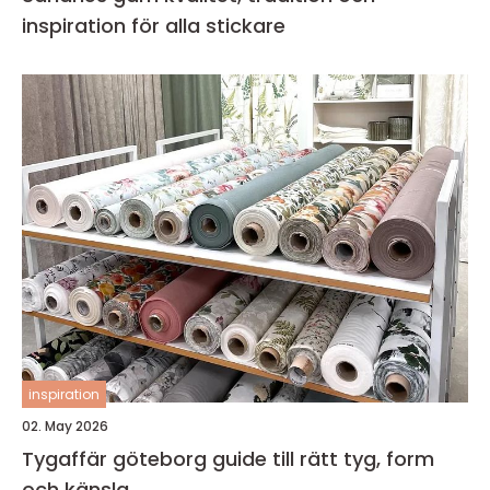
inspiration för alla stickare
inspiration
02. May 2026
Tygaffär göteborg guide till rätt tyg, form
och känsla