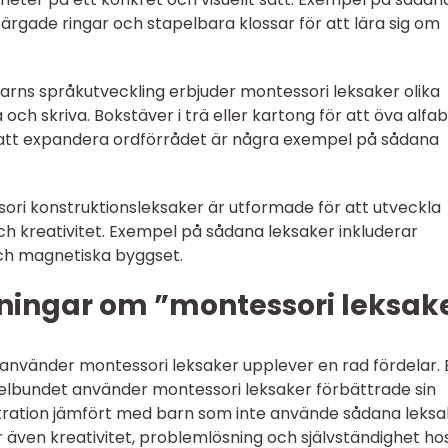
ärgade ringar och stapelbara klossar för att lära sig om
barns språkutveckling erbjuder montessori leksaker olika
a och skriva. Bokstäver i trä eller kartong för att öva alfa
 att expandera ordförrådet är några exempel på sådana
sori konstruktionsleksaker är utformade för att utveckla
ch kreativitet. Exempel på sådana leksaker inkluderar
och magnetiska byggset.
ningar om ”montessori leksak
 använder montessori leksaker upplever en rad fördelar. 
gelbundet använder montessori leksaker förbättrade sin
tration jämfört med barn som inte använde sådana leksa
även kreativitet, problemlösning och självständighet ho