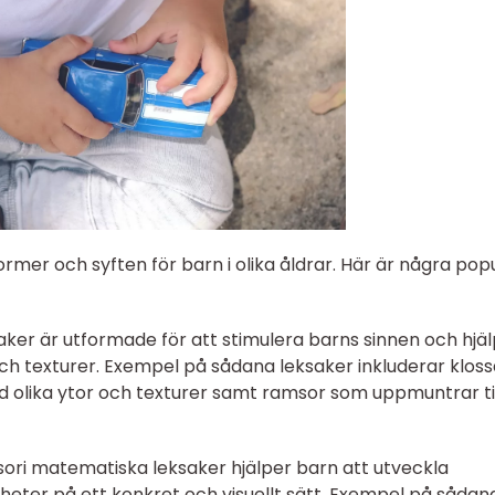
former och syften för barn i olika åldrar. Här är några pop
saker är utformade för att stimulera barns sinnen och hjä
och texturer. Exempel på sådana leksaker inkluderar kloss
ed olika ytor och texturer samt ramsor som uppmuntrar ti
ori matematiska leksaker hjälper barn att utveckla
eter på ett konkret och visuellt sätt. Exempel på sådan