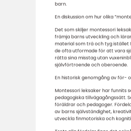
barn.
En diskussion om hur olika ”montes
Det som skiljer montessori leksak
främja barns utveckling och läran
material som trä och tyg istället
de ofta utformade för att vara sj
rätta sina misstag utan vuxeninb
självförtroende och oberoende.
En historisk genomgång av för- 
Montessori leksaker har funnits s
pedagogiska tillvägagångssätt. S
föräldrar och pedagoger. Fördel
av barns självständighet, kreativi
utveckla finmotoriska och kognit