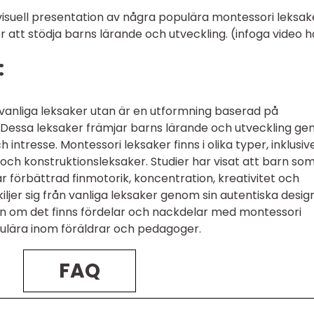
visuell presentation av några populära montessori leksak
r att stödja barns lärande och utveckling. (infoga video h
:
 vanliga leksaker utan är en utformning baserad på
. Dessa leksaker främjar barns lärande och utveckling g
 intresse. Montessori leksaker finns i olika typer, inklusiv
och konstruktionsleksaker. Studier har visat att barn so
 förbättrad finmotorik, koncentration, kreativitet och
kiljer sig från vanliga leksaker genom sin autentiska desig
en om det finns fördelar och nackdelar med montessori
opulära inom föräldrar och pedagoger.
FAQ