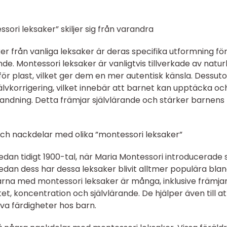
sori leksaker” skiljer sig från varandra
er från vanliga leksaker är deras specifika utformning för
de. Montessori leksaker är vanligtvis tillverkade av natur
 för plast, vilket ger dem en mer autentisk känsla. Dessut
älvkorrigering, vilket innebär att barnet kan upptäcka oc
landning. Detta främjar självlärande och stärker barnens
och nackdelar med olika ”montessori leksaker”
edan tidigt 1900-tal, när Maria Montessori introducerade s
edan dess har dessa leksaker blivit alltmer populära bla
arna med montessori leksaker är många, inklusive främj
tet, koncentration och självlärande. De hjälper även till at
iva färdigheter hos barn.