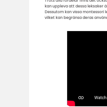
Trots alla fördelar finns det ock
kan uppleva att dessa leksaker är
Dessutom kan vissa montessori l
vilket kan begränsa deras använd