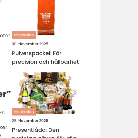
betet
inspiration
30. November 2025
Pulverspackel: För
precision och hållbarhet
er”
inspiration
En
29. November 2025
ker.
Presentlåda: Den
s