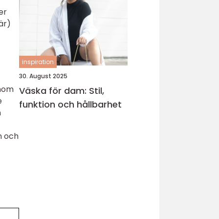
er
är)
inspiration
30. August 2025
enom
Väska för dam: Stil,
e
funktion och hållbarhet
m
n och