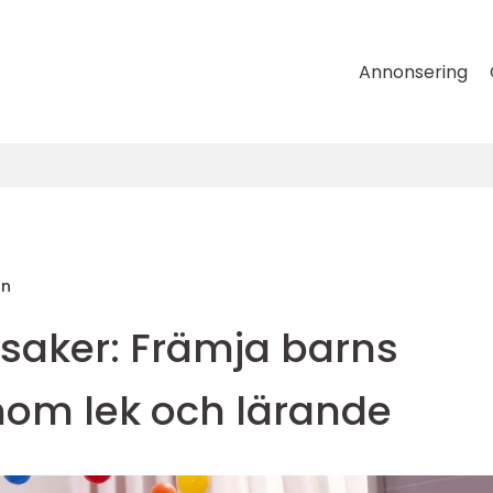
Annonsering
on
ksaker: Främja barns
nom lek och lärande