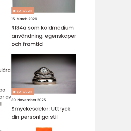
inspiration
15. March 2026
R134a som köldmedium
användning, egenskaper
och framtid
ulära
lpa
inspiration
ar av
30. November 2025
ll
Smyckesdelar: Uttryck
din personliga stil
a