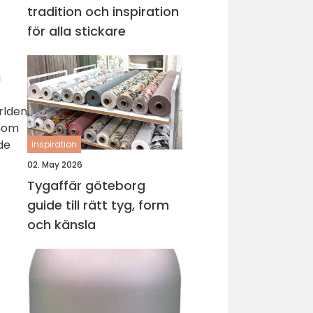
tradition och inspiration
för alla stickare
a
rlden
inom
de
inspiration
02. May 2026
Tygaffär göteborg
guide till rätt tyg, form
och känsla