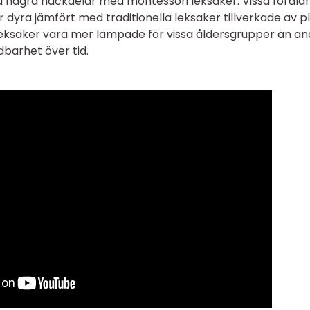
så några nackdelar med montessori leksaker. Vissa föräld
 dyra jämfört med traditionella leksaker tillverkade av pl
eksaker vara mer lämpade för vissa åldersgrupper än an
barhet över tid.