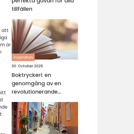
perfekta gåvan för alla
tillfällen
 att
liga
om är
h
inspiration
30. October 2025
Boktryckeri: en
genomgång av en
revolutionerande
itt
teknologi
nd
ande
t