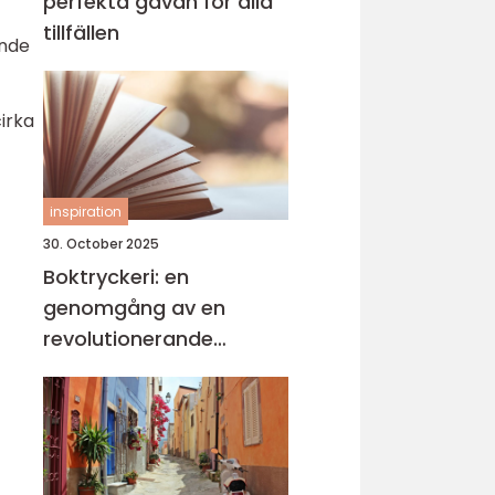
perfekta gåvan för alla
tillfällen
ende
irka
inspiration
30. October 2025
Boktryckeri: en
genomgång av en
revolutionerande
teknologi