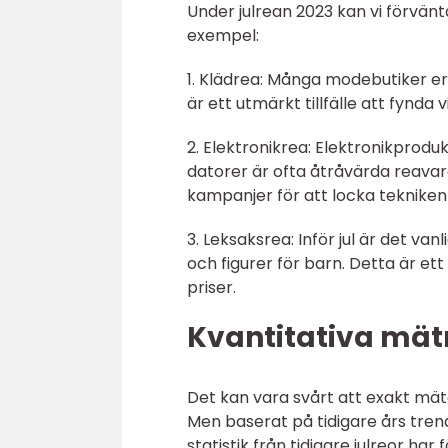
Under julrean 2023 kan vi förvän
exempel:
1. Klädrea: Många modebutiker er
är ett utmärkt tillfälle att fynd
2. Elektronikrea: Elektronikpro
datorer är ofta åtråvärda reava
kampanjer för att locka teknikent
3. Leksaksrea: Inför jul är det va
och figurer för barn. Detta är ett 
priser.
Kvantitativa mät
Det kan vara svårt att exakt mäta
Men baserat på tidigare års trend
statistik från tidigare julreor ha