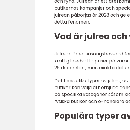
och fynd. Julrean är ett återkom
butikernas kampanjer och special
julrean påbörjas år 2023 och ge
detta fenomen.
Vad är julrea och 
Julrean är en säsongsbaserad för
kraftigt nedsatta priser på varor. 
26 december, men exakta datum k
Det finns olika typer av julrea, o
butiker kan välja att erbjuda gen
på specifika kategorier såsom kläd
fysiska butiker och e-handlare d
Populära typer av