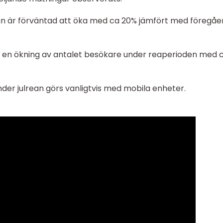
rean är förväntad att öka med ca 20% jämfört med föregå
ig en ökning av antalet besökare under reaperioden med c
der julrean görs vanligtvis med mobila enheter.