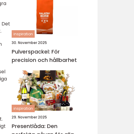
gra
. Det
.
inspiration
30. November 2025
h
Pulverspackel: För
precision och hållbarhet
sel
liga
inspiration
29. November 2025
t.
Presentlåda: Den
igt