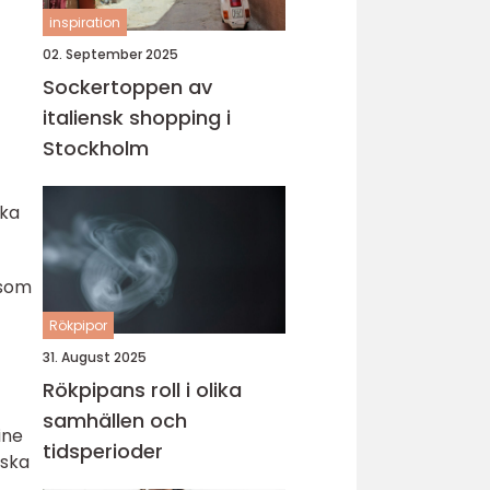
inspiration
02. September 2025
Sockertoppen av
italiensk shopping i
Stockholm
ika
 som
Rökpipor
31. August 2025
Rökpipans roll i olika
samhällen och
ine
tidsperioder
iska