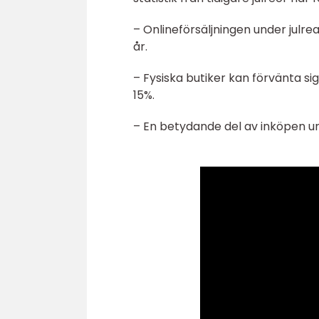
– Onlineförsäljningen under jul
år.
– Fysiska butiker kan förvänta s
15%.
– En betydande del av inköpen un