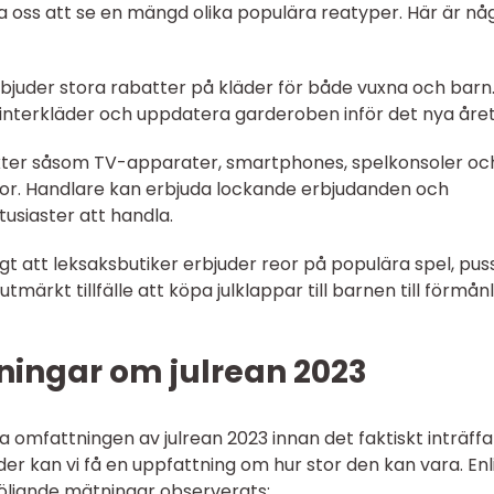
ta oss att se en mängd olika populära reatyper. Här är nå
bjuder stora rabatter på kläder för både vuxna och barn
a vinterkläder och uppdatera garderoben inför det nya året
dukter såsom TV-apparater, smartphones, spelkonsoler oc
ror. Handlare kan erbjuda lockande erbjudanden och
usiaster att handla.
nligt att leksaksbutiker erbjuder reor på populära spel, pus
utmärkt tillfälle att köpa julklappar till barnen till förmån
ningar om julrean 2023
 omfattningen av julrean 2023 innan det faktiskt inträffa
er kan vi få en uppfattning om hur stor den kan vara. Enl
r följande mätningar observerats: