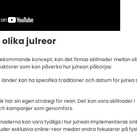
olika julreor
förekommande koncept, kan det finnas skillnader mellan ol
 faktorer som kan påverka hur julrean påbörjas:
sa länder kan ha specifika traditioner och datum för julrea
ik har sin egen strategi för rean. Det kan vara skillnader i
 och kampanjer som genomförs.
illnaderna kan vara tydliga i hur julrean implementeras onl
bjuder exklusiva online-reor medan andra fokuserar på fys