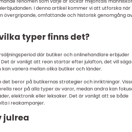
mande fenomen som varje år lockar miljontals människor t
erbjudanden. I denna artikel kommer vi att utforska när
 en övergripande, omfattande och historisk genomgång a
vilka typer finns det?
säljningsperiod där butiker och onlinehandlare erbjuder
Det är vanligt att rean startar efter julafton, det vill säg
an variera mellan olika butiker och länder.
ch det beror på butikernas strategier och inriktningar. Viss
erella reor på alla typer av varor, medan andra kan foku
er, elektronik eller leksaker. Det är vanligt att se både
elta i reakampanjer.
 julrea