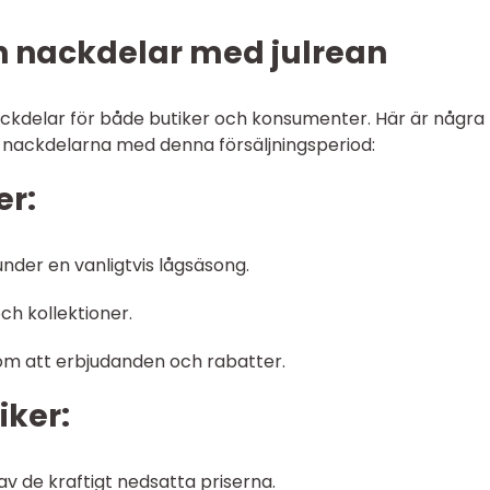
ch nackdelar med julrean
ackdelar för både butiker och konsumenter. Här är några
h nackdelarna med denna försäljningsperiod:
er:
under en vanligtvis lågsäsong.
h kollektioner.
om att erbjudanden och rabatter.
iker:
v de kraftigt nedsatta priserna.