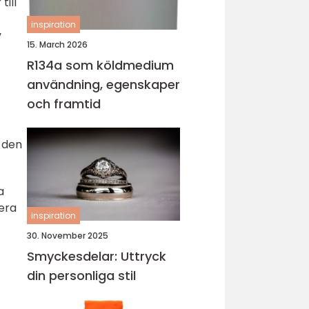
ill
inspiration
v
15. March 2026
R134a som köldmedium
användning, egenskaper
och framtid
a den
a
sera
inspiration
30. November 2025
Smyckesdelar: Uttryck
din personliga stil