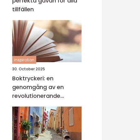
perfekta gåvan för alla
tillfällen
inspiration
30. October 2025
Boktryckeri: en
genomgång av en
revolutionerande
teknologi