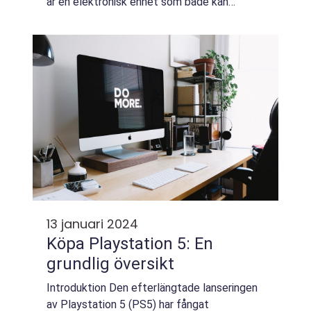
är en elektronisk enhet som både kan
underhålla och informera. Oavsett om du är
ute efter att lyssna på din favoritmusik...
13 januari 2024
Köpa Playstation 5: En
grundlig översikt
Introduktion Den efterlängtade lanseringen
av Playstation 5 (PS5) har fångat