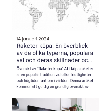
14 januari 2024
Raketer köpa: En överblick
av de olika typerna, populära
val och deras skillnader och
för- och nackdelar
Översikt av ”Raketer köpa” Att köpa raketer
är en populär tradition vid olika festligheter
och högtider runt om i världen. Denna artikel
kommer att ge dig en grundlig översikt av
det breda utbudet av raketer som finns
tillgängliga på mark...