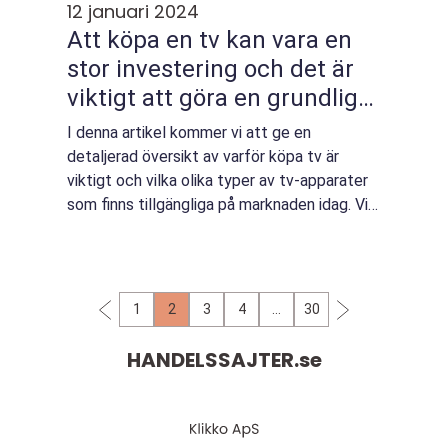
12 januari 2024
Att köpa en tv kan vara en
stor investering och det är
viktigt att göra en grundlig
undersökning innan man tar
I denna artikel kommer vi att ge en
ett beslut
detaljerad översikt av varför köpa tv är
viktigt och vilka olika typer av tv-apparater
som finns tillgängliga på marknaden idag. Vi
kommer också att diskutera några
kvantitativa mätningar om köp av tv-
apparater och...
1
2
3
4
…
30
HANDELSSAJTER.
se