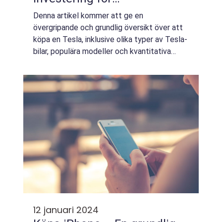
privatpersoner som är
Denna artikel kommer att ge en
intresserade av att äga en
övergripande och grundlig översikt över att
miljövänlig och
köpa en Tesla, inklusive olika typer av Tesla-
bilar, populära modeller och kvantitativa
högteknologisk bil
mätningar. Vi kommer också att diskutera
hur olika Tesla-modeller skiljer sig från vara...
12 januari 2024