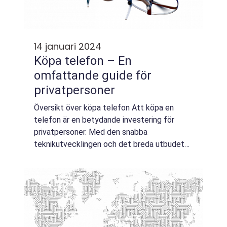
14 januari 2024
Köpa telefon – En
omfattande guide för
privatpersoner
Översikt över köpa telefon Att köpa en
telefon är en betydande investering för
privatpersoner. Med den snabba
teknikutvecklingen och det breda utbudet
av modeller och funktioner som finns
tillgängliga på marknaden kan det vara svårt
att veta var man ...